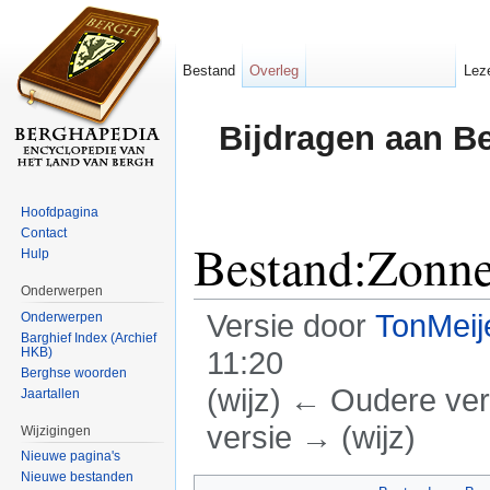
Bestand
Overleg
Lez
Bijdragen aan B
Hoofdpagina
Contact
Bestand:Zonne
Hulp
Onderwerpen
Versie door
TonMeij
Onderwerpen
Barghief Index (Archief
HKB)
11:20
Berghse woorden
(wijz) ← Oudere vers
Jaartallen
versie → (wijz)
Wijzigingen
Nieuwe pagina's
Ga naar:
navigatie
,
zoeken
Nieuwe bestanden