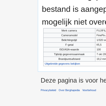
bestand is aange
mogelijk niet ove
Merk camera
FUJIFI
Cameramodel
FinePix
Belichtingstijd
1/320 s
F-getal
f/5,5
ISO/ASA-waarde
100
Tijdstip gegevensaanmaak
7 okt 2
Brandpuntsafstand
19,2 m
Uitgebreide gegevens bekijken
Deze pagina is voor he
Privacybeleid
Over Berghapedia
Voorbehoud