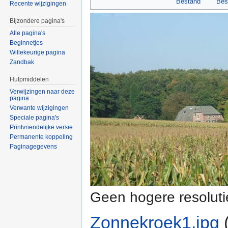
Bestand
Bes
Recente wijzigingen
Bijzondere pagina's
Alle pagina's
Beginnetjes
Willekeurige pagina
Zandbak
Hulpmiddelen
Verwijzingen naar deze
pagina
Verwante wijzigingen
Speciale pagina's
Printvriendelijke versie
Permanente koppeling
Paginagegevens
Geen hogere resoluti
Zonnekroek1.jpg
‎