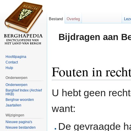
Bestand
Overleg
Lez
Bijdragen aan B
Hoofdpagina
Contact
Fouten in rech
Hulp
Onderwerpen
Ga naar:
navigatie
,
zoeken
Onderwerpen
U hebt geen rech
Barghief Index (Archief
HKB)
Berghse woorden
want:
Jaartallen
Wijzigingen
Nieuwe pagina's
De gevraagde h
Nieuwe bestanden