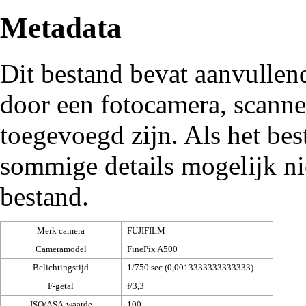
Metadata
Dit bestand bevat aanvullen
door een fotocamera, scann
toegevoegd zijn. Als het be
sommige details mogelijk ni
bestand.
Merk camera
FUJIFILM
Cameramodel
FinePix A500
Belichtingstijd
1/750 sec (0,0013333333333333)
F-getal
f/3,3
ISO/ASA-waarde
100