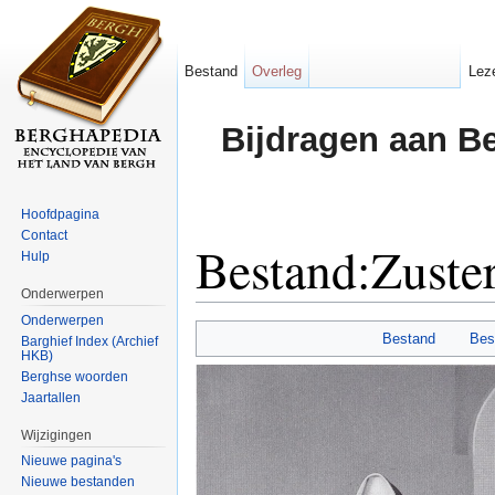
Bestand
Overleg
Lez
Bijdragen aan B
Hoofdpagina
Contact
Bestand:Zuste
Hulp
Onderwerpen
Ga naar:
navigatie
,
zoeken
Onderwerpen
Bestand
Bes
Barghief Index (Archief
HKB)
Berghse woorden
Jaartallen
Wijzigingen
Nieuwe pagina's
Nieuwe bestanden