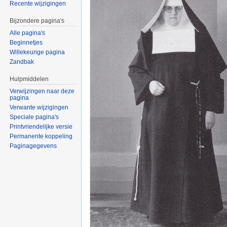
Recente wijzigingen
Bijzondere pagina's
Alle pagina's
Beginnetjes
Willekeurige pagina
Zandbak
Hulpmiddelen
Verwijzingen naar deze
pagina
Verwante wijzigingen
Speciale pagina's
Printvriendelijke versie
Permanente koppeling
Paginagegevens