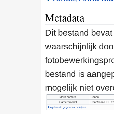
Metadata
Dit bestand bevat
waarschijnlijk do
fotobewerkingspr
bestand is aange
mogelijk niet ove
Merk camera
Canon
Cameramodel
CanoScan LiDE 12
Uitgebreide gegevens bekijken