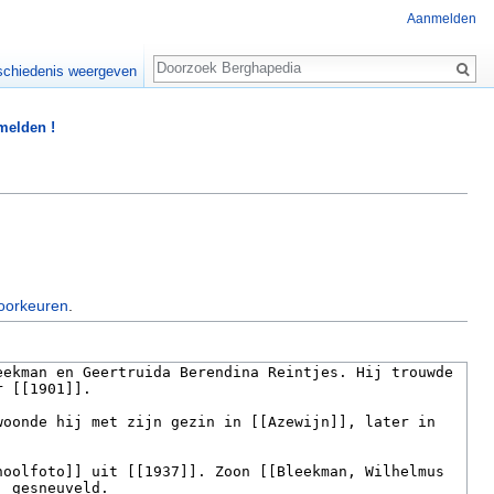
Aanmelden
Zoeken
chiedenis weergeven
 melden !
oorkeuren
.