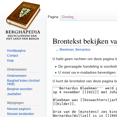
Pagina
Overleg
Brontekst bekijken v
←
Bleekman, Bernardus
Hoofdpagina
Ga naar:
navigatie
,
zoeken
Contact
U hebt geen rechten om deze pagina t
Hulp
De gevraagde handeling is voorbe
Onderwerpen
U moet uw e-mailadres bevestigen 
Onderwerpen
Barghief Index (Archief
U kunt de brontekst van deze pagina b
HKB)
Berghse woorden
Jaartallen
Wijzigingen
Nieuwe pagina's
Nieuwe bestanden