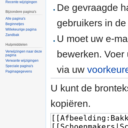
Recente wijzigingen
De gevraagde h
Bijzondere pagina's
Alle pagina's
gebruikers in d
Beginnetjes
Willekeurige pagina
Zandbak
U moet uw e-mai
Hulpmiddelen
bewerken. Voer 
Verwijzingen naar deze
pagina
Verwante wijzigingen
via uw
voorkeur
Speciale pagina's
Paginagegevens
U kunt de brontek
kopiëren.