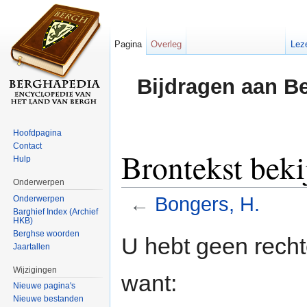
Pagina
Overleg
Lez
Bijdragen aan B
Hoofdpagina
Contact
Brontekst beki
Hulp
Onderwerpen
←
Bongers, H.
Onderwerpen
Barghief Index (Archief
HKB)
Ga naar:
navigatie
,
zoeken
Berghse woorden
U hebt geen rech
Jaartallen
Wijzigingen
want:
Nieuwe pagina's
Nieuwe bestanden