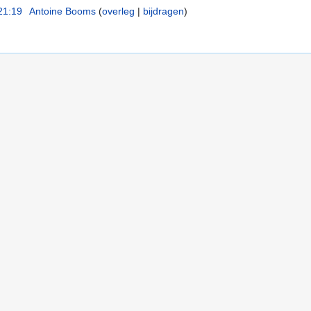
21:19
‎
Antoine Booms
(
overleg
|
bijdragen
)