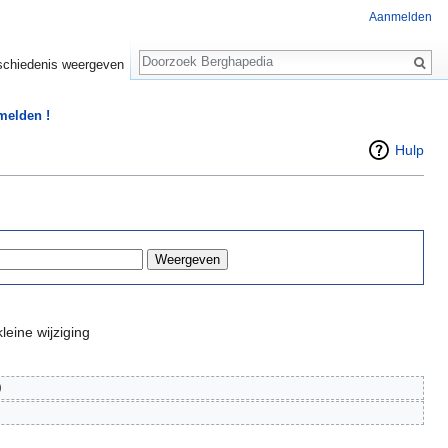
Aanmelden
Zoeken
chiedenis weergeven
 melden !
Hulp
leine wijziging
)