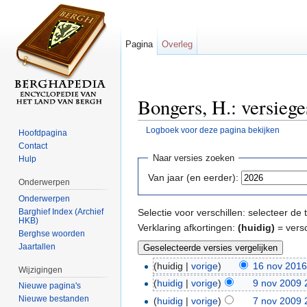
Pagina
Overleg
Bongers, H.: versiege
Logboek voor deze pagina bekijken
Hoofdpagina
Ga naar:
navigatie
,
zoeken
Contact
Naar versies zoeken
Hulp
Van jaar (en eerder):
Onderwerpen
Onderwerpen
Barghief Index (Archief
Selectie voor verschillen: selecteer d
HKB)
Verklaring afkortingen:
(huidig)
= versc
Berghse woorden
Jaartallen
(huidig |
vorige
)
16 nov 2016
Wijzigingen
(
huidig
|
vorige
)
9 nov 2009 
Nieuwe pagina's
Nieuwe bestanden
(
huidig
|
vorige
)
7 nov 2009 