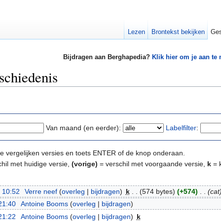
Lezen
Brontekst bekijken
Ges
Bijdragen aan Berghapedia?
Klik hier om je aan te
schiedenis
Van maand (en eerder):
Labelfilter
:
e te vergelijken versies en toets ENTER of de knop onderaan.
hil met huidige versie,
(vorige)
= verschil met voorgaande versie,
k
= k
 10:52
‎
Verre neef
(
overleg
|
bijdragen
)
‎
k
. .
(574 bytes)
(+574)
‎
. .
(cat
21:40
‎
Antoine Booms
(
overleg
|
bijdragen
)
21:22
‎
Antoine Booms
(
overleg
|
bijdragen
)
‎
k