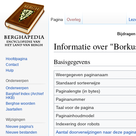
Pagina
Overleg
Lez
Bijdragen
Informatie over "Bork
Ga naar:
navigatie
,
zoeken
Hoofdpagina
Basisgegevens
Contact
Hulp
Weergegeven paginanaam
Onderwerpen
Standaard sorteerwijze
Onderwerpen
Paginalengte (in bytes)
Barghief Index (Archief
HKB)
Paginanummer
Berghse woorden
Taal voor de pagina
Jaartallen
Paginainhoudmodel
Wijzigingen
Indexering door robots
Nieuwe pagina's
Aantal doorverwijzingen naar deze pagin
Nieuwe bestanden