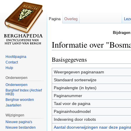
Pagina
Overleg
Lez
Bijdragen
Informatie over "Bosm
Ga naar:
navigatie
,
zoeken
Hoofdpagina
Basisgegevens
Contact
Hulp
Weergegeven paginanaam
Onderwerpen
Standaard sorteerwijze
Onderwerpen
Paginalengte (in bytes)
Barghief Index (Archief
HKB)
Paginanummer
Berghse woorden
Taal voor de pagina
Jaartallen
Paginainhoudmodel
Wijzigingen
Indexering door robots
Nieuwe pagina's
Aantal doorverwijzingen naar deze pagin
Nieuwe bestanden