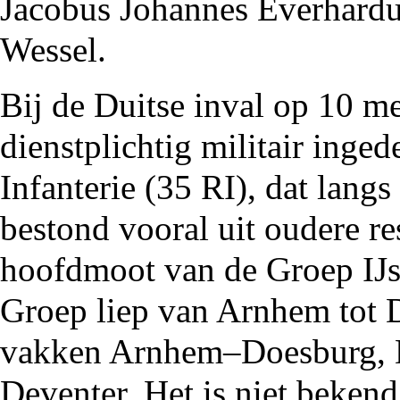
Jacobus Johannes Everhard
Wessel.
Bij de
Duitse inval
op 10 me
dienstplichtig militair inge
Infanterie (35 RI), dat langs
bestond vooral uit oudere r
hoofdmoot van de Groep IJss
Groep liep van
Arnhem
tot 
vakken Arnhem–
Doesburg
,
Deventer. Het is niet bekend