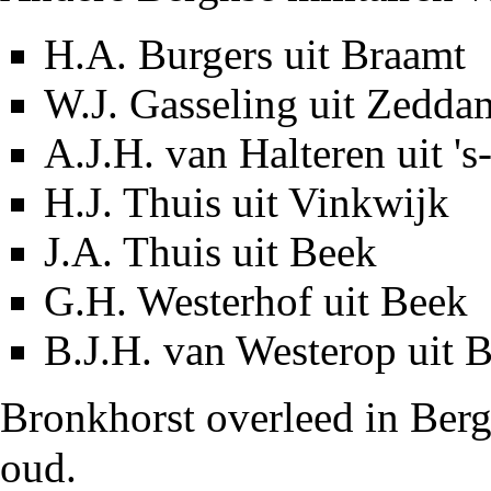
H.A. Burgers
uit
Braamt
W.J. Gasseling
uit Zedda
A.J.H. van Halteren
uit
's
H.J. Thuis
uit
Vinkwijk
J.A. Thuis
uit
Beek
G.H. Westerhof
uit Beek
B.J.H. van Westerop
uit 
Bronkhorst overleed in
Ber
oud.