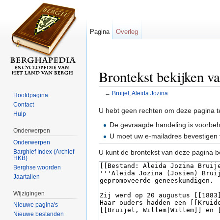
Pagina
Overleg
Brontekst bekijken va
←
Bruijel, Aleida Jozina
Hoofdpagina
Ga naar:
navigatie
,
zoeken
Contact
U hebt geen rechten om deze pagina t
Hulp
De gevraagde handeling is voorbe
Onderwerpen
U moet uw e-mailadres bevestigen 
Onderwerpen
Barghief Index (Archief
U kunt de brontekst van deze pagina b
HKB)
Berghse woorden
Jaartallen
Wijzigingen
Nieuwe pagina's
Nieuwe bestanden