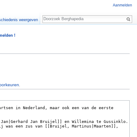
Aanmelden
Zoeken
chiedenis weergeven
 melden !
oorkeuren
.