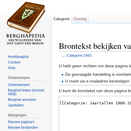
Categorie
Overleg
Brontekst bekijken v
←
Categorie:1983
Hoofdpagina
Ga naar:
navigatie
,
zoeken
Contact
U hebt geen rechten om deze pagina t
Hulp
De gevraagde handeling is voorbe
Onderwerpen
U moet uw e-mailadres bevestigen 
Onderwerpen
Barghief Index (Archief
U kunt de brontekst van deze pagina b
HKB)
Berghse woorden
Jaartallen
Wijzigingen
Nieuwe pagina's
Nieuwe bestanden