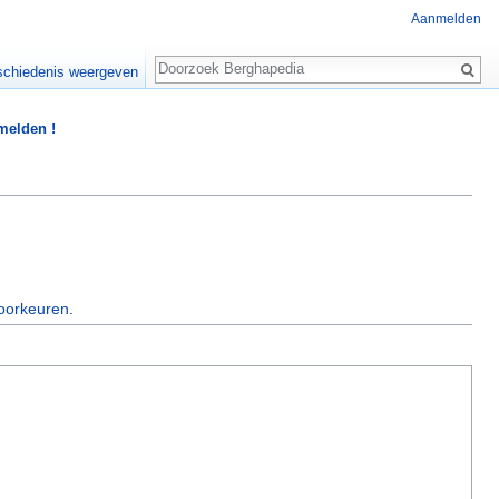
Aanmelden
Zoeken
chiedenis weergeven
 melden !
oorkeuren
.