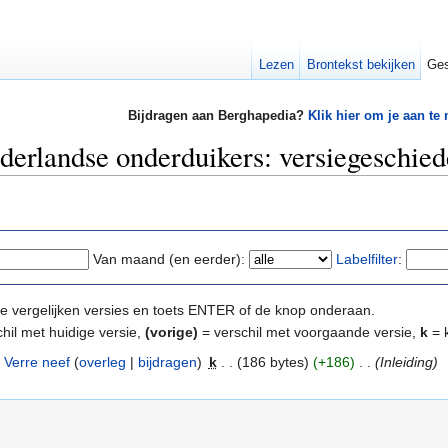
Lezen
Brontekst bekijken
Ges
Bijdragen aan Berghapedia?
Klik hier om je aan te
erlandse onderduikers: versiegeschied
Van maand (en eerder):
Labelfilter
:
e te vergelijken versies en toets ENTER of de knop onderaan.
hil met huidige versie,
(vorige)
= verschil met voorgaande versie,
k
= k
Verre neef
(
overleg
|
bijdragen
)
‎
k
. .
(186 bytes)
(+186)
‎
. .
(Inleiding)