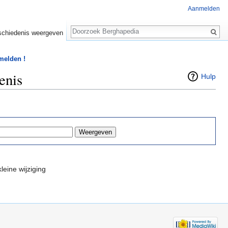
Aanmelden
Zoeken
chiedenis weergeven
 melden !
enis
Hulp
leine wijziging