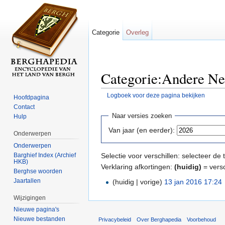
Categorie
Overleg
Categorie:Andere Ned
Logboek voor deze pagina bekijken
Hoofdpagina
Ga naar:
navigatie
,
zoeken
Contact
Naar versies zoeken
Hulp
Van jaar (en eerder):
Onderwerpen
Onderwerpen
Barghief Index (Archief
Selectie voor verschillen: selecteer d
HKB)
Verklaring afkortingen:
(huidig)
= versc
Berghse woorden
Jaartallen
(huidig | vorige)
13 jan 2016 17:24
‎
Wijzigingen
Nieuwe pagina's
Nieuwe bestanden
Privacybeleid
Over Berghapedia
Voorbehoud