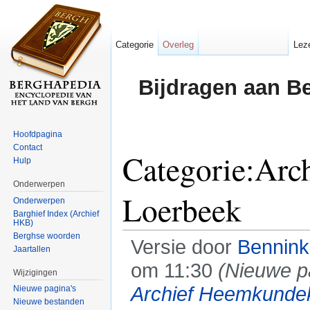
Categorie
Overleg
Lez
Bijdragen aan B
Hoofdpagina
Contact
Categorie:Arc
Hulp
Onderwerpen
Loerbeek
Onderwerpen
Barghief Index (Archief
HKB)
Berghse woorden
Versie door
Bennin
Jaartallen
om 11:30
(Nieuwe p
Wijzigingen
Archief Heemkundek
Nieuwe pagina's
Nieuwe bestanden