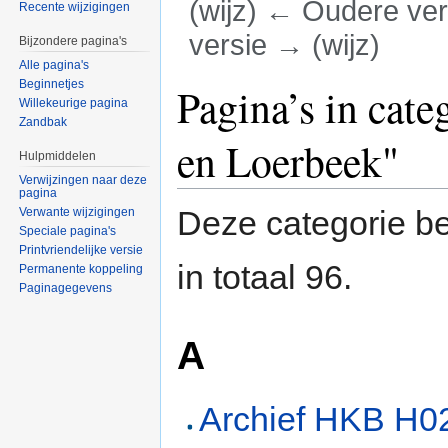
(wijz) ← Oudere vers
Recente wijzigingen
versie → (wijz)
Bijzondere pagina's
Alle pagina's
Ga naar:
navigatie
,
zoeken
Beginnetjes
Pagina’s in cat
Willekeurige pagina
Zandbak
en Loerbeek"
Hulpmiddelen
Verwijzingen naar deze
pagina
Deze categorie be
Verwante wijzigingen
Speciale pagina's
Printvriendelijke versie
in totaal 96.
Permanente koppeling
Paginagegevens
A
Archief HKB H0