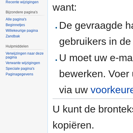
Recente wijzigingen
want:
Bijzondere pagina's
Alle pagina's
De gevraagde h
Beginnetjes
Willekeurige pagina
Zandbak
gebruikers in d
Hulpmiddelen
Verwijzingen naar deze
U moet uw e-mai
pagina
Verwante wijzigingen
Speciale pagina's
bewerken. Voer 
Paginagegevens
via uw
voorkeur
U kunt de brontek
kopiëren.