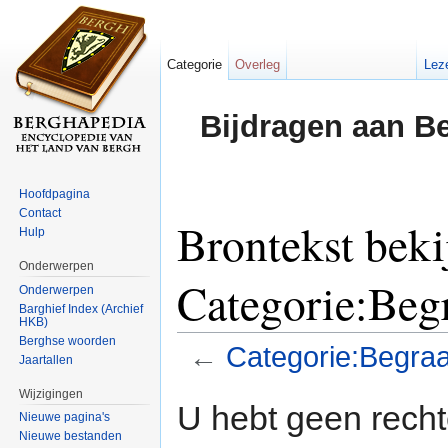
Categorie
Overleg
Lez
Bijdragen aan B
Hoofdpagina
Contact
Brontekst beki
Hulp
Onderwerpen
Categorie:Beg
Onderwerpen
Barghief Index (Archief
HKB)
Berghse woorden
←
Categorie:Begraa
Jaartallen
Ga naar:
navigatie
,
zoeken
Wijzigingen
U hebt geen rech
Nieuwe pagina's
Nieuwe bestanden