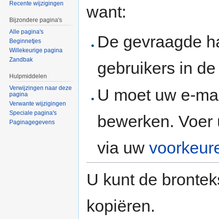
Recente wijzigingen
want:
Bijzondere pagina's
Alle pagina's
De gevraagde h
Beginnetjes
Willekeurige pagina
Zandbak
gebruikers in d
Hulpmiddelen
Verwijzingen naar deze
U moet uw e-mai
pagina
Verwante wijzigingen
Speciale pagina's
bewerken. Voer 
Paginagegevens
via uw
voorkeur
U kunt de brontek
kopiëren.