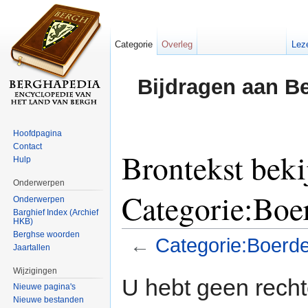
Categorie
Overleg
Lez
Bijdragen aan B
Hoofdpagina
Contact
Brontekst beki
Hulp
Onderwerpen
Categorie:Boe
Onderwerpen
Barghief Index (Archief
HKB)
Berghse woorden
←
Categorie:Boerde
Jaartallen
Ga naar:
navigatie
,
zoeken
Wijzigingen
U hebt geen rech
Nieuwe pagina's
Nieuwe bestanden