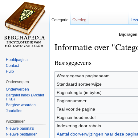
Categorie
Overleg
Lez
Bijdragen
Informatie over "Categ
Ga naar:
navigatie
,
zoeken
Hoofdpagina
Basisgegevens
Contact
Hulp
Weergegeven paginanaam
Onderwerpen
Standaard sorteerwijze
Onderwerpen
Paginalengte (in bytes)
Barghief Index (Archief
HKB)
Paginanummer
Berghse woorden
Taal voor de pagina
Jaartallen
Paginainhoudmodel
Wijzigingen
Indexering door robots
Nieuwe pagina's
Aantal doorverwijzingen naar deze pagin
Nieuwe bestanden