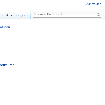
Aanmelden
Zoeken
chiedenis weergeven
 melden !
oorkeuren
.