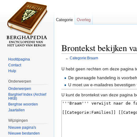
Categorie
Overleg
Brontekst bekijken v
←
Categorie:Braam
Hoofdpagina
Ga naar:
navigatie
,
zoeken
Contact
U hebt geen rechten om deze pagina t
Hulp
De gevraagde handeling is voorbe
Onderwerpen
U moet uw e-mailadres bevestigen 
Onderwerpen
Barghief Index (Archief
U kunt de brontekst van deze pagina b
HKB)
Berghse woorden
Jaartallen
Wijzigingen
Nieuwe pagina's
Nieuwe bestanden