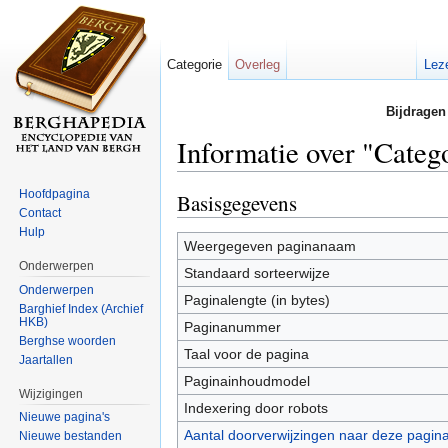
Categorie
Overleg
Lez
Bijdragen
Informatie over "Categ
Ga naar:
navigatie
,
zoeken
Hoofdpagina
Basisgegevens
Contact
Hulp
Weergegeven paginanaam
Onderwerpen
Standaard sorteerwijze
Onderwerpen
Paginalengte (in bytes)
Barghief Index (Archief
HKB)
Paginanummer
Berghse woorden
Taal voor de pagina
Jaartallen
Paginainhoudmodel
Wijzigingen
Indexering door robots
Nieuwe pagina's
Aantal doorverwijzingen naar deze pagin
Nieuwe bestanden