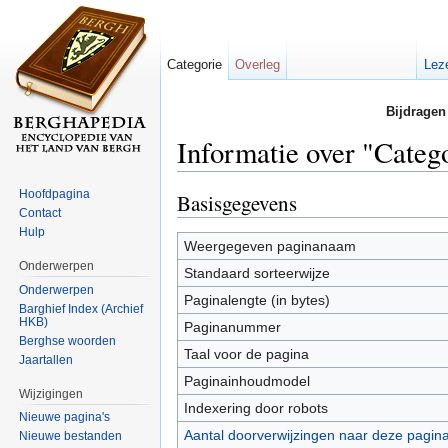
Categorie
Overleg
Lez
Bijdragen
Informatie over "Cate
Ga naar:
navigatie
,
zoeken
Hoofdpagina
Basisgegevens
Contact
Hulp
Weergegeven paginanaam
Onderwerpen
Standaard sorteerwijze
Onderwerpen
Paginalengte (in bytes)
Barghief Index (Archief
HKB)
Paginanummer
Berghse woorden
Taal voor de pagina
Jaartallen
Paginainhoudmodel
Wijzigingen
Indexering door robots
Nieuwe pagina's
Aantal doorverwijzingen naar deze pagin
Nieuwe bestanden