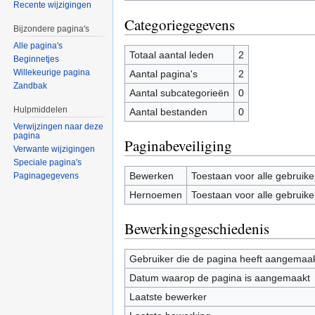
Recente wijzigingen
Categoriegegevens
Bijzondere pagina's
Alle pagina's
Totaal aantal leden
2
Beginnetjes
Willekeurige pagina
Aantal pagina's
2
Zandbak
Aantal subcategorieën
0
Hulpmiddelen
Aantal bestanden
0
Verwijzingen naar deze
pagina
Paginabeveiliging
Verwante wijzigingen
Speciale pagina's
Bewerken
Toestaan voor alle gebruike
Paginagegevens
Hernoemen
Toestaan voor alle gebruike
Bewerkingsgeschiedenis
Gebruiker die de pagina heeft aangemaa
Datum waarop de pagina is aangemaakt
Laatste bewerker