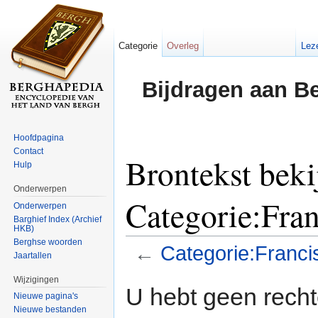
Categorie
Overleg
Lez
Bijdragen aan B
Hoofdpagina
Contact
Brontekst beki
Hulp
Onderwerpen
Categorie:Fra
Onderwerpen
Barghief Index (Archief
HKB)
Berghse woorden
←
Categorie:Franc
Jaartallen
Ga naar:
navigatie
,
zoeken
Wijzigingen
U hebt geen rech
Nieuwe pagina's
Nieuwe bestanden