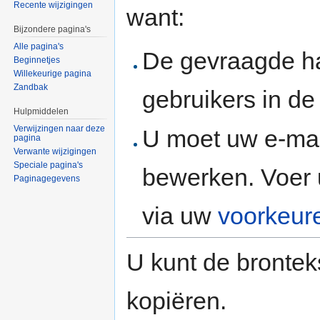
Recente wijzigingen
want:
Bijzondere pagina's
Alle pagina's
De gevraagde h
Beginnetjes
Willekeurige pagina
Zandbak
gebruikers in d
Hulpmiddelen
Verwijzingen naar deze
U moet uw e-mai
pagina
Verwante wijzigingen
Speciale pagina's
bewerken. Voer 
Paginagegevens
via uw
voorkeur
U kunt de brontek
kopiëren.