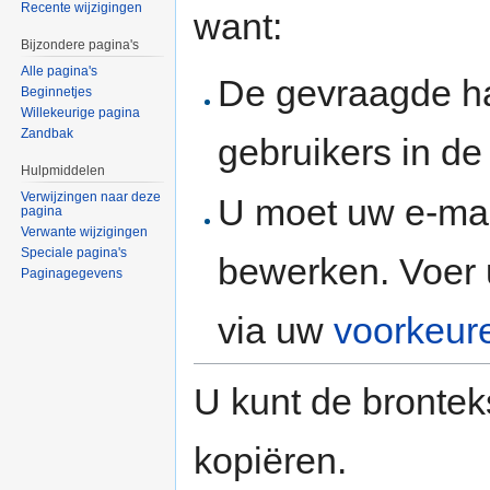
Recente wijzigingen
want:
Bijzondere pagina's
Alle pagina's
De gevraagde h
Beginnetjes
Willekeurige pagina
Zandbak
gebruikers in d
Hulpmiddelen
Verwijzingen naar deze
U moet uw e-mai
pagina
Verwante wijzigingen
Speciale pagina's
bewerken. Voer 
Paginagegevens
via uw
voorkeur
U kunt de brontek
kopiëren.