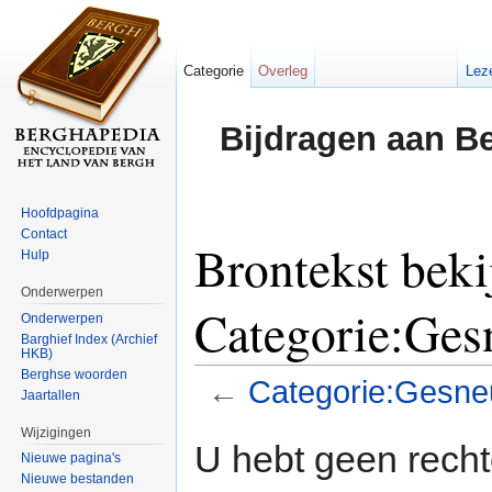
Categorie
Overleg
Lez
Bijdragen aan B
Hoofdpagina
Contact
Brontekst beki
Hulp
Onderwerpen
Categorie:Gesn
Onderwerpen
Barghief Index (Archief
HKB)
Berghse woorden
←
Categorie:Gesneu
Jaartallen
Ga naar:
navigatie
,
zoeken
Wijzigingen
U hebt geen rech
Nieuwe pagina's
Nieuwe bestanden