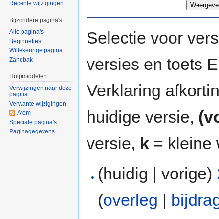
Recente wijzigingen
Bijzondere pagina's
Selectie voor vers
Alle pagina's
Beginnetjes
Willekeurige pagina
versies en toets
Zandbak
Hulpmiddelen
Verklaring afkort
Verwijzingen naar deze
pagina
Verwante wijzigingen
huidige versie,
(v
Atom
Speciale pagina's
Paginagegevens
versie,
k
= kleine 
(huidig | vorige)
(
overleg
|
bijdra