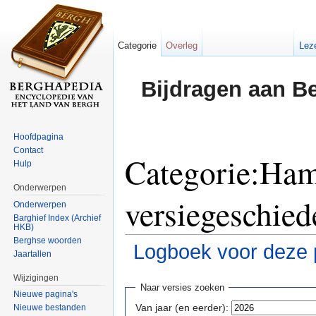
Categorie
Overleg
Lez
Bijdragen aan B
Hoofdpagina
Contact
Categorie:Ham
Hulp
Onderwerpen
versiegeschied
Onderwerpen
Barghief Index (Archief
HKB)
Berghse woorden
Logboek voor deze 
Jaartallen
Ga naar:
navigatie
,
zoeken
Wijzigingen
Naar versies zoeken
Nieuwe pagina's
Van jaar (en eerder):
Nieuwe bestanden