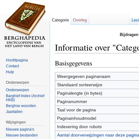
Categorie
Overleg
Lez
Bijdragen
Informatie over "Categ
Ga naar:
navigatie
,
zoeken
Hoofdpagina
Basisgegevens
Contact
Hulp
Weergegeven paginanaam
Onderwerpen
Standaard sorteerwijze
Onderwerpen
Paginalengte (in bytes)
Barghief Index (Archief
HKB)
Paginanummer
Berghse woorden
Taal voor de pagina
Jaartallen
Paginainhoudmodel
Wijzigingen
Indexering door robots
Nieuwe pagina's
Aantal doorverwijzingen naar deze pagin
Nieuwe bestanden