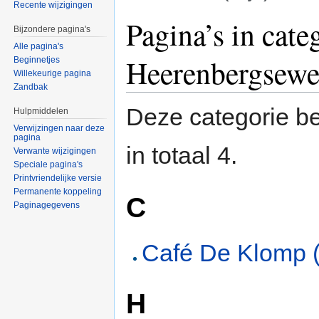
Recente wijzigingen
Ga naar:
navigatie
,
zoeken
Pagina’s in cate
Bijzondere pagina's
Alle pagina's
Heerenbergsew
Beginnetjes
Willekeurige pagina
Zandbak
Deze categorie be
Hulpmiddelen
Verwijzingen naar deze
pagina
in totaal 4.
Verwante wijzigingen
Speciale pagina's
Printvriendelijke versie
Permanente koppeling
C
Paginagegevens
Café De Klomp 
H