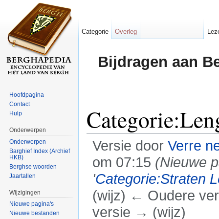
Categorie
Overleg
Lez
Bijdragen aan B
Hoofdpagina
Contact
Categorie:Len
Hulp
Onderwerpen
Versie door
Verre n
Onderwerpen
Barghief Index (Archief
HKB)
om 07:15
(Nieuwe 
Berghse woorden
'
Categorie:Straten 
Jaartallen
(wijz) ← Oudere vers
Wijzigingen
Nieuwe pagina's
versie → (wijz)
Nieuwe bestanden