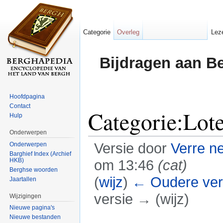
Categorie
Overleg
Lez
Bijdragen aan B
Hoofdpagina
Contact
Categorie:Lote
Hulp
Onderwerpen
Versie door
Verre n
Onderwerpen
Barghief Index (Archief
HKB)
om 13:46
(cat)
Berghse woorden
(
wijz
)
← Oudere ver
Jaartallen
versie → (wijz)
Wijzigingen
Nieuwe pagina's
Ga naar:
navigatie
,
zoeken
Nieuwe bestanden