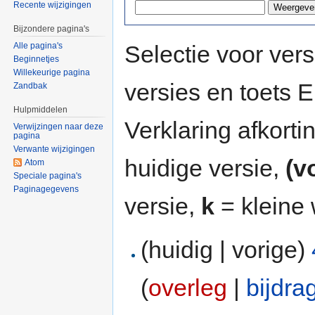
Recente wijzigingen
Bijzondere pagina's
Selectie voor vers
Alle pagina's
Beginnetjes
Willekeurige pagina
versies en toets
Zandbak
Hulpmiddelen
Verklaring afkort
Verwijzingen naar deze
pagina
Verwante wijzigingen
huidige versie,
(v
Atom
Speciale pagina's
Paginagegevens
versie,
k
= kleine 
(huidig | vorige)
(
overleg
|
bijdra