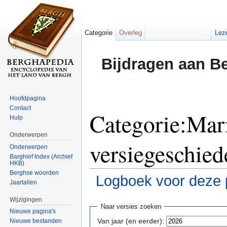
Categorie
Overleg
Lez
Bijdragen aan B
Hoofdpagina
Contact
Categorie:Mari
Hulp
Onderwerpen
versiegeschied
Onderwerpen
Barghief Index (Archief
HKB)
Berghse woorden
Logboek voor deze 
Jaartallen
Ga naar:
navigatie
,
zoeken
Wijzigingen
Naar versies zoeken
Nieuwe pagina's
Van jaar (en eerder):
Nieuwe bestanden