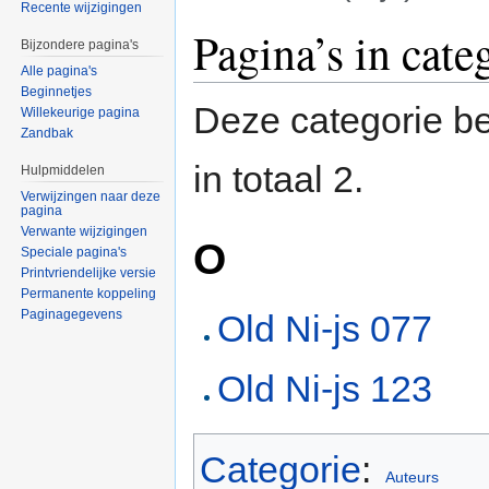
Recente wijzigingen
Ga naar:
navigatie
,
zoeken
Pagina’s in cate
Bijzondere pagina's
Alle pagina's
Beginnetjes
Deze categorie be
Willekeurige pagina
Zandbak
in totaal 2.
Hulpmiddelen
Verwijzingen naar deze
pagina
Verwante wijzigingen
O
Speciale pagina's
Printvriendelijke versie
Permanente koppeling
Paginagegevens
Old Ni-js 077
Old Ni-js 123
Categorie
:
Auteurs