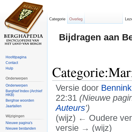
Categorie
Overleg
Lez
Bijdragen aan B
Hoofdpagina
Contact
Categorie:Mari
Hulp
Onderwerpen
Versie door
Bennin
Onderwerpen
Barghief Index (Archief
HKB)
22:31
(Nieuwe pagi
Berghse woorden
Auteurs
')
Jaartallen
(wijz) ← Oudere vers
Wijzigingen
Nieuwe pagina's
versie → (wijz)
Nieuwe bestanden