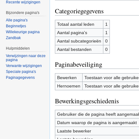
Recente wijzigingen
Categoriegegevens
Bijzondere pagina's
Alle pagina's
Totaal aantal leden
1
Beginnetjes
Willekeurige pagina
Aantal pagina's
1
Zandbak
Aantal subcategorieën
0
Hulpmiddelen
Aantal bestanden
0
Verwijzingen naar deze
pagina
Paginabeveiliging
Verwante wijzigingen
Speciale pagina's
Bewerken
Toestaan voor alle gebruike
Paginagegevens
Hernoemen
Toestaan voor alle gebruike
Bewerkingsgeschiedenis
Gebruiker die de pagina heeft aangemaa
Datum waarop de pagina is aangemaakt
Laatste bewerker