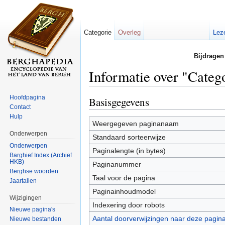
Categorie
Overleg
Lez
Bijdragen
Informatie over "Cate
Ga naar:
navigatie
,
zoeken
Hoofdpagina
Basisgegevens
Contact
Hulp
Weergegeven paginanaam
Onderwerpen
Standaard sorteerwijze
Onderwerpen
Paginalengte (in bytes)
Barghief Index (Archief
HKB)
Paginanummer
Berghse woorden
Taal voor de pagina
Jaartallen
Paginainhoudmodel
Wijzigingen
Indexering door robots
Nieuwe pagina's
Aantal doorverwijzingen naar deze pagin
Nieuwe bestanden