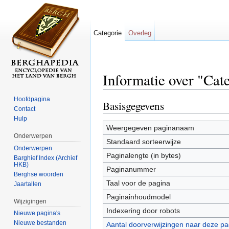
Categorie
Overleg
Informatie over "Cat
Ga naar:
navigatie
,
zoeken
Hoofdpagina
Basisgegevens
Contact
Hulp
Weergegeven paginanaam
Onderwerpen
Standaard sorteerwijze
Onderwerpen
Paginalengte (in bytes)
Barghief Index (Archief
HKB)
Paginanummer
Berghse woorden
Taal voor de pagina
Jaartallen
Paginainhoudmodel
Wijzigingen
Indexering door robots
Nieuwe pagina's
Nieuwe bestanden
Aantal doorverwijzingen naar deze pa