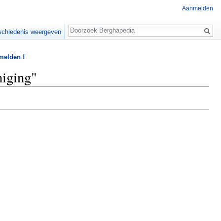
Aanmelden
Zoeken
chiedenis weergeven
 melden !
niging"