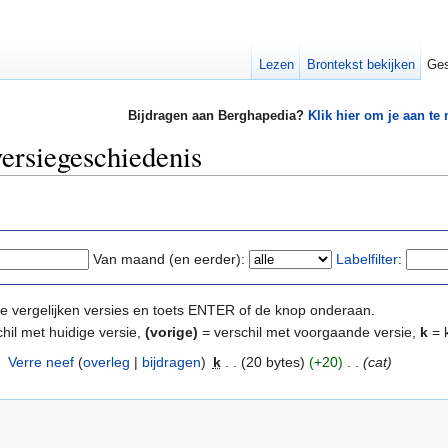
Lezen
Brontekst bekijken
Ges
Bijdragen aan Berghapedia?
Klik hier om je aan te
versiegeschiedenis
Van maand (en eerder):
Labelfilter
:
e te vergelijken versies en toets ENTER of de knop onderaan.
hil met huidige versie,
(vorige)
= verschil met voorgaande versie,
k
= k
‎
Verre neef
(
overleg
|
bijdragen
)
‎
k
. .
(20 bytes)
(+20)
‎
. .
(cat)