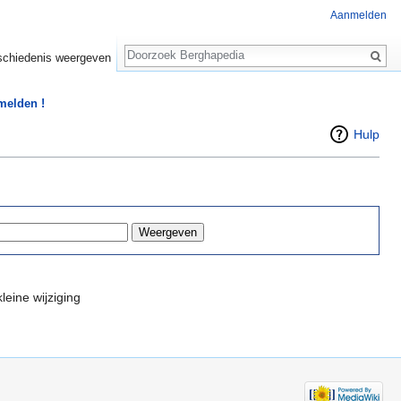
Aanmelden
Zoeken
chiedenis weergeven
 melden !
Hulp
leine wijziging