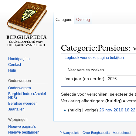
Categorie
Overleg
Categorie:Pensions: 
Logboek voor deze pagina bekijken
Hoofdpagina
Ga naar:
navigatie
,
zoeken
Contact
Naar versies zoeken
Hulp
Van jaar (en eerder):
Onderwerpen
Onderwerpen
Barghief Index (Archief
Selectie voor verschillen: selecteer d
HKB)
Verklaring afkortingen:
(huidig)
= versc
Berghse woorden
Jaartallen
(huidig | vorige)
26 nov 2016 16:22
Wijzigingen
Nieuwe pagina's
Nieuwe bestanden
Privacybeleid
Over Berghapedia
Voorbehoud