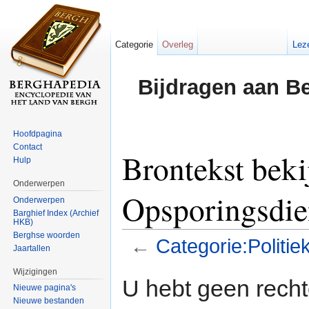
Categorie
Overleg
Lez
Bijdragen aan B
Hoofdpagina
Contact
Brontekst beki
Hulp
Onderwerpen
Opsporingsdie
Onderwerpen
Barghief Index (Archief
HKB)
Berghse woorden
←
Categorie:Politi
Jaartallen
Ga naar:
navigatie
,
zoeken
Wijzigingen
U hebt geen rech
Nieuwe pagina's
Nieuwe bestanden