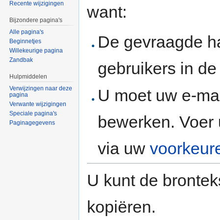
Recente wijzigingen
want:
Bijzondere pagina's
Alle pagina's
De gevraagde h
Beginnetjes
Willekeurige pagina
Zandbak
gebruikers in d
Hulpmiddelen
Verwijzingen naar deze
U moet uw e-mai
pagina
Verwante wijzigingen
Speciale pagina's
bewerken. Voer 
Paginagegevens
via uw
voorkeur
U kunt de brontek
kopiëren.