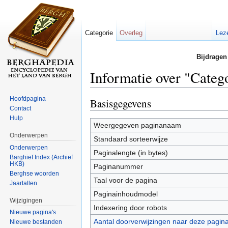
Categorie
Overleg
Lez
Bijdragen
Informatie over "Categ
Ga naar:
navigatie
,
zoeken
Hoofdpagina
Basisgegevens
Contact
Hulp
Weergegeven paginanaam
Onderwerpen
Standaard sorteerwijze
Onderwerpen
Paginalengte (in bytes)
Barghief Index (Archief
HKB)
Paginanummer
Berghse woorden
Taal voor de pagina
Jaartallen
Paginainhoudmodel
Wijzigingen
Indexering door robots
Nieuwe pagina's
Aantal doorverwijzingen naar deze pagin
Nieuwe bestanden