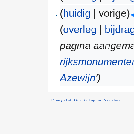
(
huidig
| vorige)
(
overleg
|
bijdra
pagina aangema
rijksmonumente
Azewijn
')
Privacybeleid
Over Berghapedia
Voorbehoud