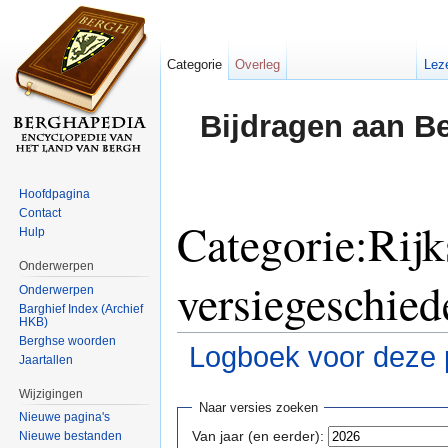
Categorie
Overleg
Lez
Bijdragen aan B
Hoofdpagina
Contact
Categorie:Rij
Hulp
Onderwerpen
versiegeschied
Onderwerpen
Barghief Index (Archief
HKB)
Berghse woorden
Logboek voor deze 
Jaartallen
Ga naar:
navigatie
,
zoeken
Wijzigingen
Naar versies zoeken
Nieuwe pagina's
Van jaar (en eerder):
Nieuwe bestanden