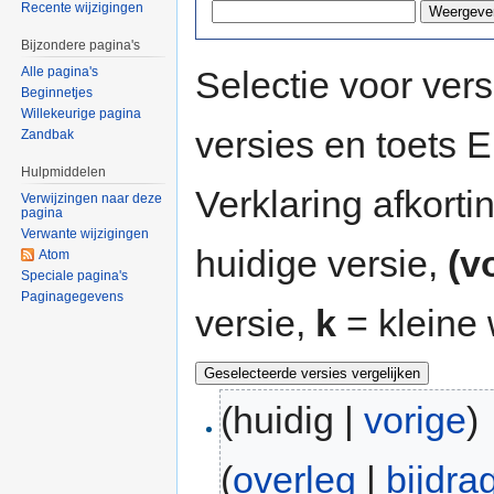
Recente wijzigingen
Bijzondere pagina's
Selectie voor vers
Alle pagina's
Beginnetjes
Willekeurige pagina
versies en toets
Zandbak
Hulpmiddelen
Verklaring afkort
Verwijzingen naar deze
pagina
Verwante wijzigingen
huidige versie,
(v
Atom
Speciale pagina's
Paginagegevens
versie,
k
= kleine 
(huidig |
vorige
)
(
overleg
|
bijdra