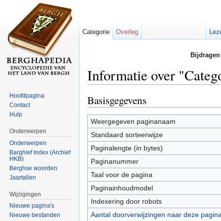
Categorie
Overleg
Lez
Bijdragen
Informatie over "Cate
Ga naar:
navigatie
,
zoeken
Hoofdpagina
Basisgegevens
Contact
Hulp
Weergegeven paginanaam
Onderwerpen
Standaard sorteerwijze
Onderwerpen
Paginalengte (in bytes)
Barghief Index (Archief
HKB)
Paginanummer
Berghse woorden
Taal voor de pagina
Jaartallen
Paginainhoudmodel
Wijzigingen
Indexering door robots
Nieuwe pagina's
Aantal doorverwijzingen naar deze pagin
Nieuwe bestanden