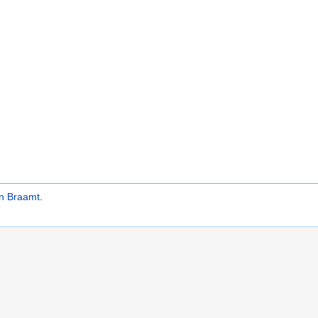
n Braamt
.