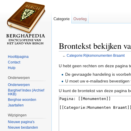
Categorie
Overleg
Brontekst bekijken 
←
Categorie:Rijksmonumenten Braamt
Hoofdpagina
Ga naar:
navigatie
,
zoeken
Contact
U hebt geen rechten om deze pagina t
Hulp
De gevraagde handeling is voorbe
Onderwerpen
U moet uw e-mailadres bevestigen 
Onderwerpen
Barghief Index (Archief
U kunt de brontekst van deze pagina b
HKB)
Berghse woorden
Jaartallen
Wijzigingen
Nieuwe pagina's
Nieuwe bestanden