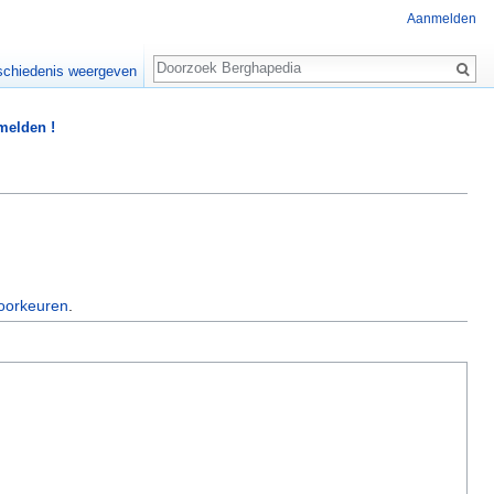
Aanmelden
Zoeken
chiedenis weergeven
 melden !
oorkeuren
.