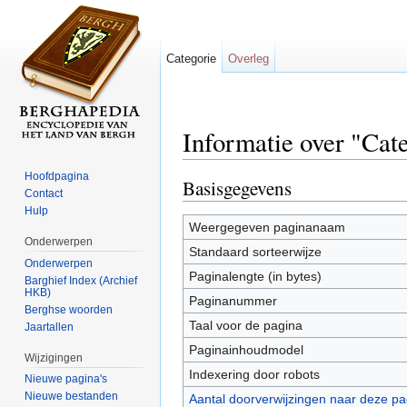
Categorie
Overleg
Informatie over "Ca
Ga naar:
navigatie
,
zoeken
Hoofdpagina
Basisgegevens
Contact
Hulp
Weergegeven paginanaam
Onderwerpen
Standaard sorteerwijze
Onderwerpen
Paginalengte (in bytes)
Barghief Index (Archief
HKB)
Paginanummer
Berghse woorden
Taal voor de pagina
Jaartallen
Paginainhoudmodel
Wijzigingen
Indexering door robots
Nieuwe pagina's
Nieuwe bestanden
Aantal doorverwijzingen naar deze pa