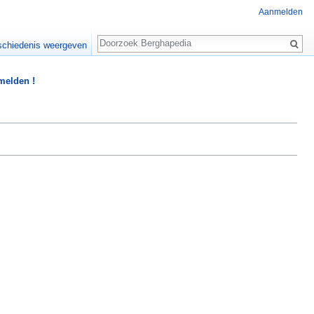
Aanmelden
Zoeken
chiedenis weergeven
 melden !