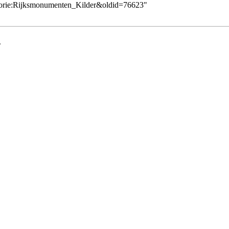
egorie:Rijksmonumenten_Kilder&oldid=76623
"
.