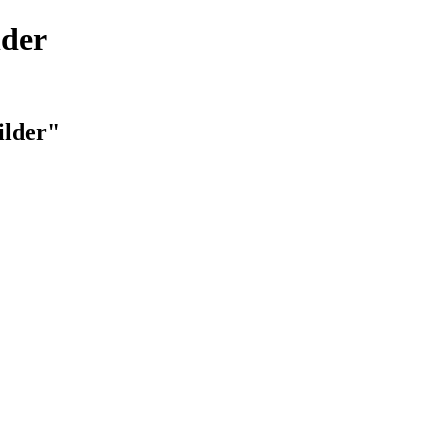
lder
ilder"