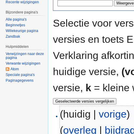
Recente wijzigingen
Bijzondere pagina's
Selectie voor vers
Alle pagina's
Beginnetjes
Willekeurige pagina
versies en toets
Zandbak
Hulpmiddelen
Verklaring afkort
Verwijzingen naar deze
pagina
Verwante wijzigingen
huidige versie,
(v
Atom
Speciale pagina's
Paginagegevens
versie,
k
= kleine 
(huidig |
vorige
)
(
overleg
|
bijdra