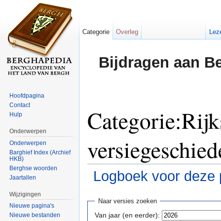
Categorie
Overleg
Lez
Bijdragen aan B
Hoofdpagina
Contact
Categorie:Ri
Hulp
Onderwerpen
versiegeschied
Onderwerpen
Barghief Index (Archief
HKB)
Berghse woorden
Logboek voor deze 
Jaartallen
Ga naar:
navigatie
,
zoeken
Wijzigingen
Naar versies zoeken
Nieuwe pagina's
Van jaar (en eerder):
Nieuwe bestanden