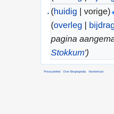
(
huidig
| vorige)
(
overleg
|
bijdra
pagina aangemaa
Stokkum
')
Privacybeleid
Over Berghapedia
Voorbehoud