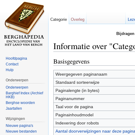
Categorie
Overleg
Lez
Bijdragen
Informatie over "Cate
Ga naar:
navigatie
,
zoeken
Hoofdpagina
Basisgegevens
Contact
Hulp
Weergegeven paginanaam
Onderwerpen
Standaard sorteerwijze
Onderwerpen
Paginalengte (in bytes)
Barghief Index (Archief
HKB)
Paginanummer
Berghse woorden
Taal voor de pagina
Jaartallen
Paginainhoudmodel
Wijzigingen
Indexering door robots
Nieuwe pagina's
Aantal doorverwijzingen naar deze pagin
Nieuwe bestanden