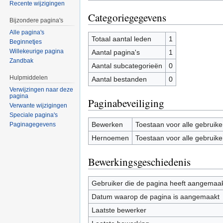
Recente wijzigingen
Categoriegegevens
Bijzondere pagina's
Alle pagina's
Totaal aantal leden
1
Beginnetjes
Willekeurige pagina
Aantal pagina's
1
Zandbak
Aantal subcategorieën
0
Hulpmiddelen
Aantal bestanden
0
Verwijzingen naar deze
pagina
Paginabeveiliging
Verwante wijzigingen
Speciale pagina's
Bewerken
Toestaan voor alle gebruike
Paginagegevens
Hernoemen
Toestaan voor alle gebruike
Bewerkingsgeschiedenis
Gebruiker die de pagina heeft aangemaa
Datum waarop de pagina is aangemaakt
Laatste bewerker