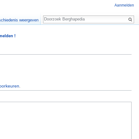
Aanmelden
Zoeken
chiedenis weergeven
 melden !
oorkeuren
.