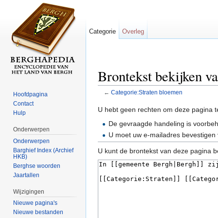
Categorie
Overleg
Brontekst bekijken v
←
Categorie:Straten bloemen
Hoofdpagina
Ga naar:
navigatie
,
zoeken
Contact
U hebt geen rechten om deze pagina t
Hulp
De gevraagde handeling is voorbe
Onderwerpen
U moet uw e-mailadres bevestigen 
Onderwerpen
Barghief Index (Archief
U kunt de brontekst van deze pagina b
HKB)
Berghse woorden
Jaartallen
Wijzigingen
Nieuwe pagina's
Nieuwe bestanden