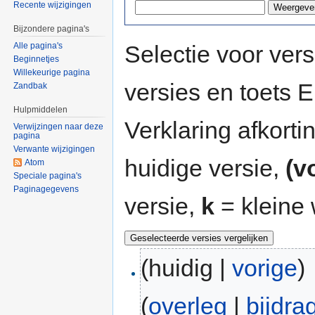
Recente wijzigingen
Bijzondere pagina's
Selectie voor vers
Alle pagina's
Beginnetjes
Willekeurige pagina
versies en toets
Zandbak
Hulpmiddelen
Verklaring afkort
Verwijzingen naar deze
pagina
Verwante wijzigingen
huidige versie,
(v
Atom
Speciale pagina's
Paginagegevens
versie,
k
= kleine 
(huidig |
vorige
)
(
overleg
|
bijdra