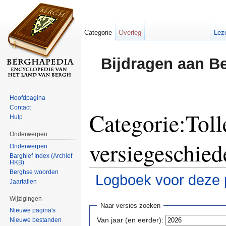
Categorie
Overleg
Lez
Bijdragen aan B
Hoofdpagina
Contact
Categorie:Toll
Hulp
Onderwerpen
versiegeschied
Onderwerpen
Barghief Index (Archief
HKB)
Berghse woorden
Logboek voor deze 
Jaartallen
Ga naar:
navigatie
,
zoeken
Wijzigingen
Naar versies zoeken
Nieuwe pagina's
Van jaar (en eerder):
Nieuwe bestanden