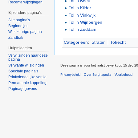
Tol in Beek
Recente wijzigingen
Tol in Kilder
Bijzondere pagina's
Tol in Vinkwijk
Alle pagina's
Tol in Wijnbergen
Beginnetjes
Tol in Zeddam
Willekeurige pagina
Zandbak
Categorieën
:
Straten
Tolrecht
Hulpmiddelen
Verwijzingen naar deze
pagina
Verwante wijzigingen
Deze pagina is voor het laatst bewerkt op 15 dec 2
Speciale pagina's
Privacybeleid
Over Berghapedia
Voorbehoud
Printvriendelijke versie
Permanente koppeling
Paginagegevens