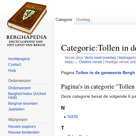
Categorie
Overleg
Categorie:Tollen in 
Versie door
Verre neef
(
overleg
|
bijdragen
)
Hoofdpagina
(
wijz
)
← Oudere versie
| Huidige versie (wi
Contact
Ga naar:
navigatie
,
zoeken
Hulp
Pagina
Tollen in de gemeente Bergh
Onderwerpen
Pagina’s in categorie "Tolle
Onderwerpen
Barghief Index (Archief
Deze categorie bevat de volgende 6 pag
HKB)
Berghse woorden
N
Jaartallen
N335
Wijzigingen
Nieuwe pagina's
T
Nieuwe bestanden