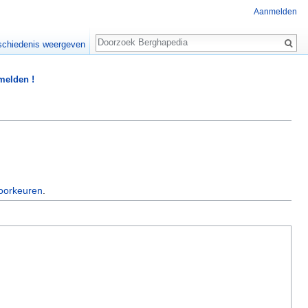
Aanmelden
Zoeken
chiedenis weergeven
 melden !
oorkeuren
.