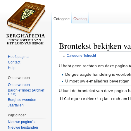
Categorie
Overleg
Brontekst bekijken v
←
Categorie:Tolrecht
Hoofdpagina
Ga naar:
navigatie
,
zoeken
Contact
U hebt geen rechten om deze pagina t
Hulp
De gevraagde handeling is voorbe
Onderwerpen
U moet uw e-mailadres bevestigen 
Onderwerpen
Barghief Index (Archief
U kunt de brontekst van deze pagina b
HKB)
Berghse woorden
Jaartallen
Wijzigingen
Nieuwe pagina's
Nieuwe bestanden