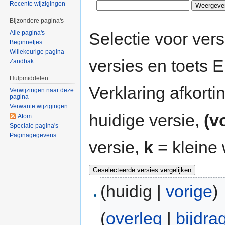
Recente wijzigingen
Bijzondere pagina's
Selectie voor vers
Alle pagina's
Beginnetjes
Willekeurige pagina
versies en toets
Zandbak
Hulpmiddelen
Verklaring afkort
Verwijzingen naar deze
pagina
Verwante wijzigingen
huidige versie,
(v
Atom
Speciale pagina's
Paginagegevens
versie,
k
= kleine 
(huidig |
vorige
)
(
overleg
|
bijdra