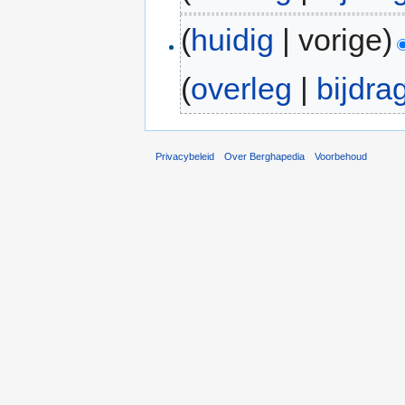
(
huidig
| vorige)
(
overleg
|
bijdra
Privacybeleid
Over Berghapedia
Voorbehoud