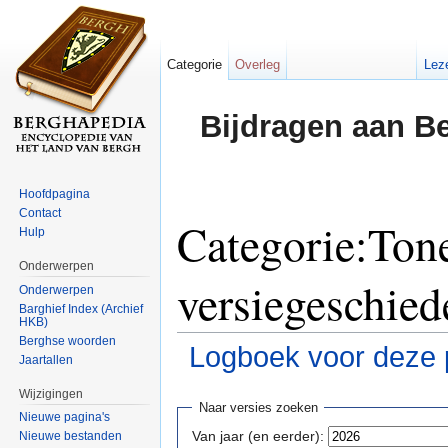
Categorie
Overleg
Lez
Bijdragen aan B
Hoofdpagina
Contact
Categorie:Ton
Hulp
Onderwerpen
versiegeschied
Onderwerpen
Barghief Index (Archief
HKB)
Berghse woorden
Logboek voor deze 
Jaartallen
Ga naar:
navigatie
,
zoeken
Wijzigingen
Naar versies zoeken
Nieuwe pagina's
Van jaar (en eerder):
Nieuwe bestanden