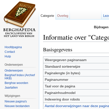
Categorie
Overleg
Lez
Bijdragen
Informatie over "Cate
Ga naar:
navigatie
,
zoeken
Hoofdpagina
Basisgegevens
Contact
Hulp
Weergegeven paginanaam
Onderwerpen
Standaard sorteerwijze
Onderwerpen
Paginalengte (in bytes)
Barghief Index (Archief
HKB)
Paginanummer
Berghse woorden
Taal voor de pagina
Jaartallen
Paginainhoudmodel
Wijzigingen
Indexering door robots
Nieuwe pagina's
Aantal doorverwijzingen naar deze pagin
Nieuwe bestanden