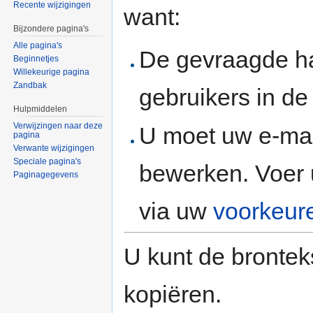
Recente wijzigingen
want:
Bijzondere pagina's
Alle pagina's
De gevraagde h
Beginnetjes
Willekeurige pagina
Zandbak
gebruikers in d
Hulpmiddelen
Verwijzingen naar deze
U moet uw e-mai
pagina
Verwante wijzigingen
Speciale pagina's
bewerken. Voer 
Paginagegevens
via uw
voorkeur
U kunt de brontek
kopiëren.