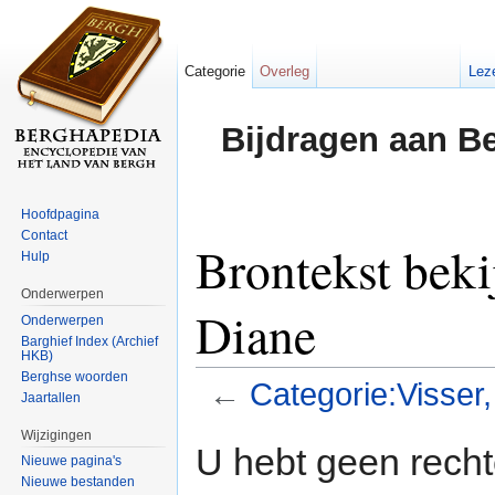
Categorie
Overleg
Lez
Bijdragen aan B
Hoofdpagina
Contact
Brontekst beki
Hulp
Onderwerpen
Diane
Onderwerpen
Barghief Index (Archief
HKB)
Berghse woorden
←
Categorie:Visser
Jaartallen
Ga naar:
navigatie
,
zoeken
Wijzigingen
U hebt geen rech
Nieuwe pagina's
Nieuwe bestanden