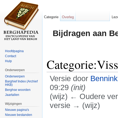
Categorie
Overleg
Lez
Bijdragen aan B
Hoofdpagina
Contact
Categorie:Viss
Hulp
Onderwerpen
Versie door
Bennin
Onderwerpen
Barghief Index (Archief
HKB)
09:29
(init)
Berghse woorden
(wijz) ← Oudere vers
Jaartallen
versie → (wijz)
Wijzigingen
Nieuwe pagina's
Ga naar:
navigatie
,
zoeken
Nieuwe bestanden