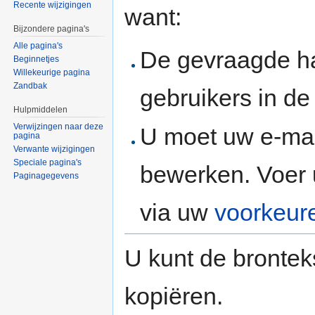
Recente wijzigingen
want:
Bijzondere pagina's
Alle pagina's
De gevraagde h
Beginnetjes
Willekeurige pagina
Zandbak
gebruikers in d
Hulpmiddelen
Verwijzingen naar deze
U moet uw e-mai
pagina
Verwante wijzigingen
Speciale pagina's
bewerken. Voer 
Paginagegevens
via uw
voorkeur
U kunt de brontek
kopiëren.