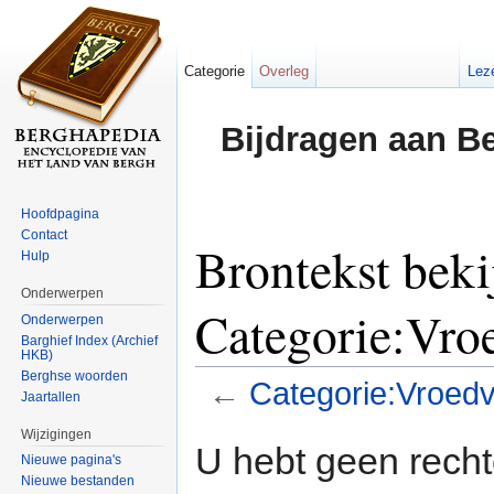
Categorie
Overleg
Lez
Bijdragen aan B
Hoofdpagina
Contact
Brontekst beki
Hulp
Onderwerpen
Categorie:Vr
Onderwerpen
Barghief Index (Archief
HKB)
Berghse woorden
←
Categorie:Vroed
Jaartallen
Ga naar:
navigatie
,
zoeken
Wijzigingen
U hebt geen rech
Nieuwe pagina's
Nieuwe bestanden