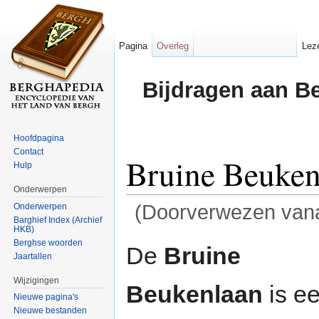
Pagina
Overleg
Lez
Bijdragen aan B
Hoofdpagina
Contact
Bruine Beuken
Hulp
Onderwerpen
(Doorverwezen van
Onderwerpen
Barghief Index (Archief
HKB)
Ga naar:
navigatie
,
zoeken
Berghse woorden
De
Bruine
Jaartallen
Wijzigingen
Beukenlaan
is e
Nieuwe pagina's
Nieuwe bestanden