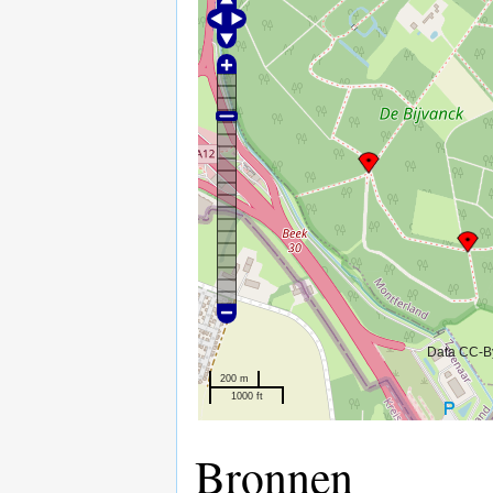
Data CC-B
200 m
1000 ft
Bronnen