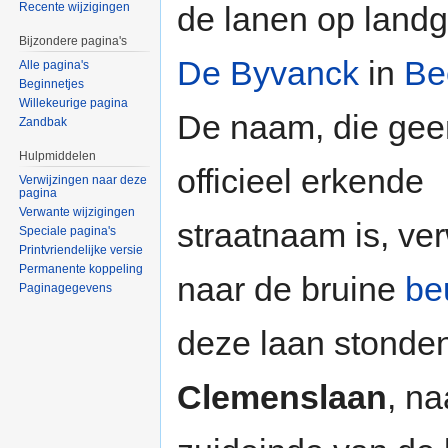
de lanen op land
Recente wijzigingen
Bijzondere pagina's
De Byvanck
in
Be
Alle pagina's
Beginnetjes
Willekeurige pagina
De naam, die gee
Zandbak
Hulpmiddelen
officieel erkende
Verwijzingen naar deze
pagina
Verwante wijzigingen
straatnaam is, ver
Speciale pagina's
Printvriendelijke versie
Permanente koppeling
naar de bruine
be
Paginagegevens
deze laan stonde
Clemenslaan
, n