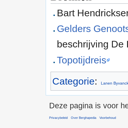
Bart Hendrickse
Gelders Genoot
beschrijving De
Topotijdreis
Categorie
:
Lanen Byvanc
Deze pagina is voor h
Privacybeleid
Over Berghapedia
Voorbehoud